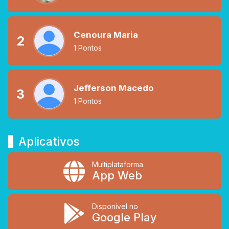
Cenoura Maria
2
1 Pontos
Jefferson Macedo
3
1 Pontos
Aplicativos
Multiplataforma
App Web
Disponível no
Google Play