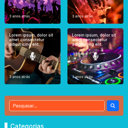
3 anos atrás
3 anos atrás
Lorem ipsum, dolor sit
Lorem ipsum, dolor sit
amet consectetur
amet consectetur
adipisicing elit.
adipisicing elit.
3 anos atrás
3 anos atrás
Categorias