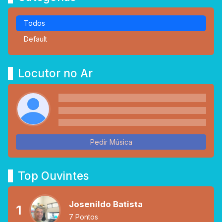
Todos
Default
Locutor no Ar
Pedir Música
Top Ouvintes
Josenildo Batista
1
7 Pontos