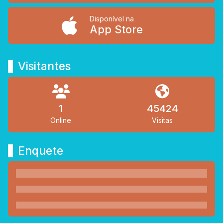
Disponível na
App Store
Visitantes
1
45424
Online
Visitas
Enquete